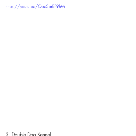
https://youtu.be/QoeSprRF9hM
3. Double Dog Kennel